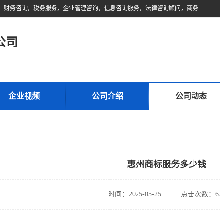
佛山市领云财务顾问有限公司注册地位于佛山市禅城区。经营范围包括：财务咨询，税务服务，企业管理咨询，信息咨询服务，法律咨询顾问，商务代理代办等服务；主要项目有：代理记账，旧账账务处理，疑难账务处理，建账审账；纳税申报，网上申请发票，企业税务分析、审查与评估；注册个体工商户，注册公司，公司注销；企业名称、地址、法人、股东、经营范围、营业期限等资料变更；商标注册、商标转让。财税审计、税务咨询、公司年审。
公司
企业视频
公司介绍
公司动态
惠州商标服务多少钱
时间：2025-05-25
点击次数：63