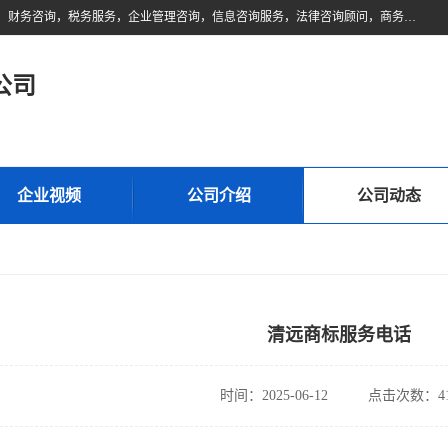
佛山市领云财务顾问有限公司注册地位于佛山市禅城区。经营范围包括：财务咨询，税务服务，企业管理咨询，信息咨询服务，法律咨询顾问，商务代理代办等服务；主要项目有：代理记账，旧账账务处理，疑难账务处理，建账审账；纳税申报，网上申请发票，企业税务分析、审查与评估；注册个体工商户，注册公司，公司注销；企业名称、地址、法人、股东、经营范围、营业期限等资料变更；商标注册、商标转让。财税审计、税务咨询、公司年审。
公司
企业视频
公司介绍
公司动态
清远商标服务电话
时间：2025-06-12
点击次数：41