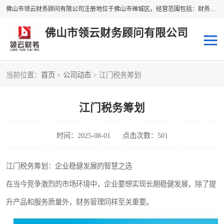
佛山市领云财务顾问有限公司注册地位于佛山市禅城区。经营范围包括：财务咨询，税务服务，企业管理咨询，信息咨询服务，法律咨询顾问，商务代理代办等服务；主要项目有：代理记账，旧账账务处理，疑难账务处理，建账审账；纳税申报，网上申请发票，企业税务分析、审查与评估；注册个体工商户，注册公司，公司注销；企业名称、地址、法人、股东、经营范围、营业期限等资料变更；商标注册、商标转让。财税审计、税务咨询、公司年审。
佛山市领云财务顾问有限公司
当前位置：
首页
>
公司动态
> 江门税务筹划
补贴申办
公司注册
江门税务筹划
代理记账
税务筹划
商标服务
进出口经营权
时间：2025-08-01
点击次数：501
江门税务筹划：企业稳健发展的智慧之选
在当今竞争激烈的市场环境中，企业要想实现长期稳健发展，除了提
升产品和服务质量外，财务管理同样至关重要。