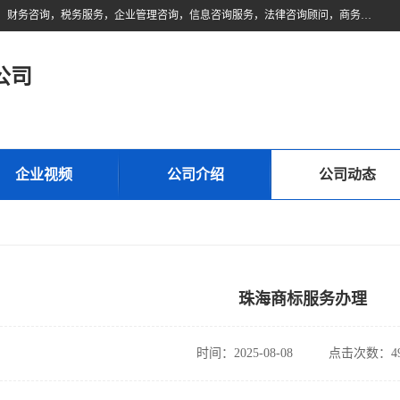
佛山市领云财务顾问有限公司注册地位于佛山市禅城区。经营范围包括：财务咨询，税务服务，企业管理咨询，信息咨询服务，法律咨询顾问，商务代理代办等服务；主要项目有：代理记账，旧账账务处理，疑难账务处理，建账审账；纳税申报，网上申请发票，企业税务分析、审查与评估；注册个体工商户，注册公司，公司注销；企业名称、地址、法人、股东、经营范围、营业期限等资料变更；商标注册、商标转让。财税审计、税务咨询、公司年审。
公司
企业视频
公司介绍
公司动态
珠海商标服务办理
时间：2025-08-08
点击次数：49