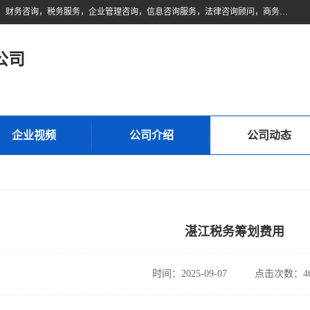
佛山市领云财务顾问有限公司注册地位于佛山市禅城区。经营范围包括：财务咨询，税务服务，企业管理咨询，信息咨询服务，法律咨询顾问，商务代理代办等服务；主要项目有：代理记账，旧账账务处理，疑难账务处理，建账审账；纳税申报，网上申请发票，企业税务分析、审查与评估；注册个体工商户，注册公司，公司注销；企业名称、地址、法人、股东、经营范围、营业期限等资料变更；商标注册、商标转让。财税审计、税务咨询、公司年审。
公司
企业视频
公司介绍
公司动态
湛江税务筹划费用
时间：2025-09-07
点击次数：46