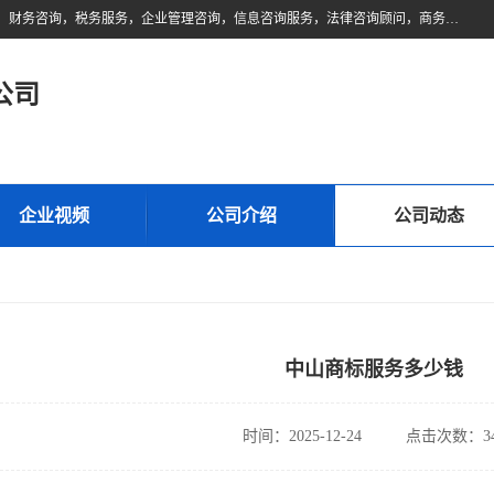
佛山市领云财务顾问有限公司注册地位于佛山市禅城区。经营范围包括：财务咨询，税务服务，企业管理咨询，信息咨询服务，法律咨询顾问，商务代理代办等服务；主要项目有：代理记账，旧账账务处理，疑难账务处理，建账审账；纳税申报，网上申请发票，企业税务分析、审查与评估；注册个体工商户，注册公司，公司注销；企业名称、地址、法人、股东、经营范围、营业期限等资料变更；商标注册、商标转让。财税审计、税务咨询、公司年审。
公司
企业视频
公司介绍
公司动态
中山商标服务多少钱
时间：2025-12-24
点击次数：34