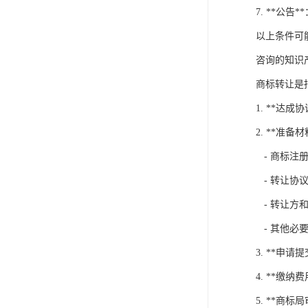
7. **
以上条件可
咨询的知识
商标转让是
1. **
2. **准备材
- 商标注
- 转让协
- 转让方
- 其他必
3. **
4. **缴
5. **商