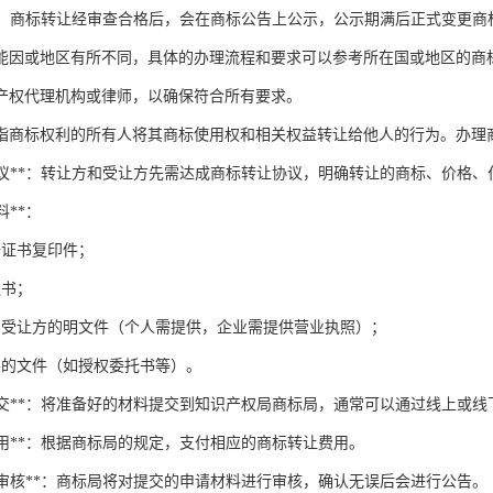
公告**：商标转让经审查合格后，会在商标公告上公示，公示期满后正式变更
能因或地区有所不同，具体的办理流程和要求可以参考所在国或地区的商
产权代理机构或律师，以确保符合所有要求。
指商标权利的所有人将其商标使用权和相关权益转让给他人的行为。办理
达成协议**：转让方和受让方先需达成商标转让协议，明确转让的商标、价格
料**：
册证书复印件；
议书；
和受让方的明文件（个人需提供，企业需提供营业执照）；
要的文件（如授权委托书等）。
申请提交**：将准备好的材料提交到知识产权局商标局，通常可以通过线上或
纳费用**：根据商标局的规定，支付相应的商标转让费用。
标局审核**：商标局将对提交的申请材料进行审核，确认无误后会进行公告。