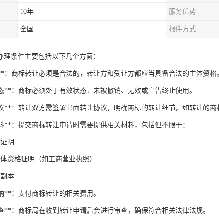
10年
服务优势
全国
报件方式
办理条件主要包括以下几个方面：
合法性**：商标转让必须是合法的，转让方和受让方都应当具备合法的主体资格
标状态**：商标必须处于有效状态，未被撤销、无效或宣告终止使用。
书面协议**：转让双方需签署书面转让协议，明确商标的转让细节，如转让的
请材料**：提交商标转让申请时需要提供相关材料，包括但不限于：
册证明
主体资格证明（如工商营业执照）
议副本
用缴纳**：支付商标转让的相关费用。
政审查**：商标局在收到转让申请后会进行审查，确保符合相关法律法规。