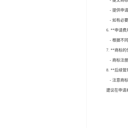
- 提交商
- 提供申
- 如有必
6. **申请费
- 根据不
7. **商标
- 商标注
8. **后续管
- 注意商
建议在申请