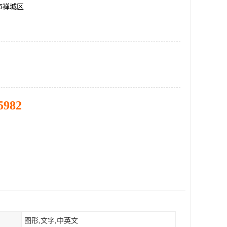
市禅城区
5982
图形,文字,中英文