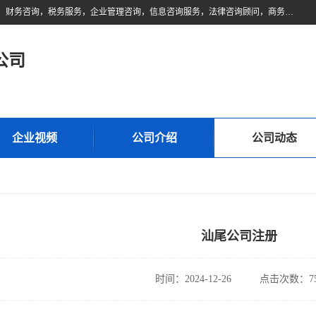
佛山市领云财务顾问有限公司注册地位于佛山市禅城区。经营范围包括：财务咨询，税务服务，企业管理咨询，信息咨询服务，法律咨询顾问，商务代理代办等服务；主要项目有：代理记账，旧账账务处理，疑难账务处理，建账审账；纳税申报，网上申请发票，企业税务分析、审查与评估；注册个体工商户，注册公司，公司注销；企业名称、地址、法人、股东、经营范围、营业期限等资料变更；商标注册、商标转让。财税审计、税务咨询、公司年审。
公司
企业视频
公司介绍
公司动态
汕尾公司注册
时间：2024-12-26
点击次数：75