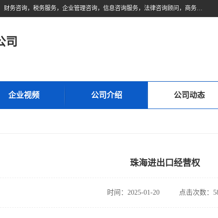
佛山市领云财务顾问有限公司注册地位于佛山市禅城区。经营范围包括：财务咨询，税务服务，企业管理咨询，信息咨询服务，法律咨询顾问，商务代理代办等服务；主要项目有：代理记账，旧账账务处理，疑难账务处理，建账审账；纳税申报，网上申请发票，企业税务分析、审查与评估；注册个体工商户，注册公司，公司注销；企业名称、地址、法人、股东、经营范围、营业期限等资料变更；商标注册、商标转让。财税审计、税务咨询、公司年审。
公司
企业视频
公司介绍
公司动态
珠海进出口经营权
时间：2025-01-20
点击次数：58