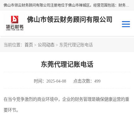
佛山市领云财务顾问有限公司注册地位于佛山市禅城区。经营范围包括：财务咨询，税务服务，企业管理咨询，信息咨询服务，法律咨询顾问，商务代理代办等服务；主要项目有：代理记账，旧账账务处理，疑难账务处理，建账审账；纳税申报，网上申请发票，企业税务分析、审查与评估；注册个体工商户，注册公司，公司注销；企业名称、地址、法人、股东、经营范围、营业期限等资料变更；商标注册、商标转让。财税审计、税务咨询、公司年审。
佛山市领云财务顾问有限公司
当前位置：
首页
>
公司动态
> 东莞代理记账电话
补贴申办
公司注册
东莞代理记账电话
代理记账
税务筹划
商标服务
进出口经营权
时间：2025-04-08
点击次数：499
在当今竞争激烈的商业环境中，企业的财务管理是确保健康运营的重
要环节。