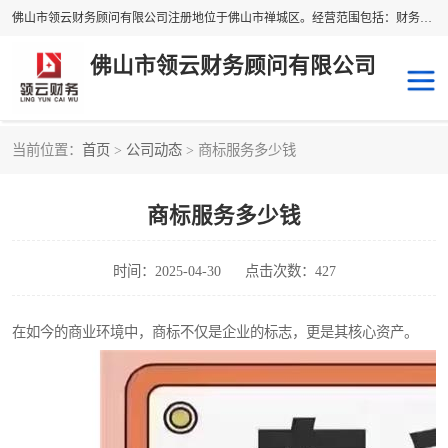
佛山市领云财务顾问有限公司注册地位于佛山市禅城区。经营范围包括：财务咨询，税务服务，企业管理咨询，信息咨询服务，法律咨询顾问，商务代理代办等服务；主要项目有：代理记账，旧账账务处理，疑难账务处理，建账审账；纳税申报，网上申请发票，企业税务分析、审查与评估；注册个体工商户，注册公司，公司注销；企业名称、地址、法人、股东、经营范围、营业期限等资料变更；商标注册、商标转让。财税审计、税务咨询、公司年审。
佛山市领云财务顾问有限公司
当前位置：
首页
>
公司动态
> 商标服务多少钱
补贴申办
公司注册
商标服务多少钱
代理记账
税务筹划
商标服务
进出口经营权
时间：2025-04-30
点击次数：427
在如今的商业环境中，商标不仅是企业的标志，更是其核心资产。