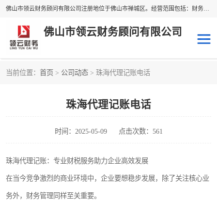
佛山市领云财务顾问有限公司注册地位于佛山市禅城区。经营范围包括：财务咨询，税务服务，企业管理咨询，信息咨询服务，法律咨询顾问，商务代理代办等服务；主要项目有：代理记账，旧账账务处理，疑难账务处理，建账审账；纳税申报，网上申请发票，企业税务分析、审查与评估；注册个体工商户，注册公司，公司注销；企业名称、地址、法人、股东、经营范围、营业期限等资料变更；商标注册、商标转让。财税审计、税务咨询、公司年审。
佛山市领云财务顾问有限公司
当前位置：
首页
>
公司动态
> 珠海代理记账电话
补贴申办
公司注册
珠海代理记账电话
代理记账
税务筹划
商标服务
进出口经营权
时间：2025-05-09
点击次数：561
珠海代理记账：专业财税服务助力企业高效发展
在当今竞争激烈的商业环境中，企业要想稳步发展，除了关注核心业
务外，财务管理同样至关重要。