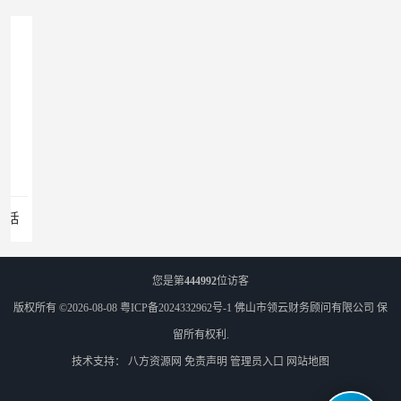
佛山注册商标 注册商标 电话
您是第
444992
位访客
版权所有 ©2026-08-08
粤ICP备2024332962号-1
佛山市领云财务顾问有限公司
保
留所有权利.
技术支持：
八方资源网
免责声明
管理员入口
网站地图