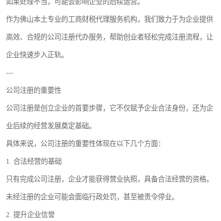
如果处理不当，可能会影响企业的后续运营。
作为佛山本土专业的工商财税代理服务机构，我们致力于为企业提供
高效、合规的公司注册代办服务，帮助创业者轻松完成注册流程，让
企业快速步入正轨。
---
公司注册的重要性
公司注册是创立企业的首要步骤，它不仅赋予企业合法身份，还为企
业后续的经营发展奠定基础。
具体来说，公司注册的重要性体现在以下几个方面：
1. 合法经营的基础
只有完成公司注册，企业才能获得营业执照，具备合法经营的资格。
未经注册的企业可能会面临行政处罚，甚至被责令停业。
2. 提升企业信誉