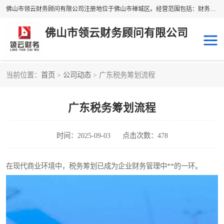
佛山市领云财务顾问有限公司注册地位于佛山市禅城区。经营范围包括：财务咨询，税务服务，企业管理咨询，信息咨询服务，法律咨询顾问，商务代理代办等服务；主要项目有：代理记账，旧账账务处理，疑难账务处理，建账审账；纳税申报，网上申请发票，企业税务分析、审查与评估；注册个体工商户，注册公司，公司注销；企业名称、地址、法人、股东、经营范围、营业期限等资料变更；商标注册、商标转让。财税审计、税务咨询、公司年审。
佛山市领云财务顾问有限公司
当前位置：
首页
>
公司动态
> 广东税务筹划流程
补贴申办
公司注册
广东税务筹划流程
代理记账
税务筹划
商标服务
进出口经营权
时间：2025-09-03
点击次数：478
在现代商业环境中，税务筹划已成为企业财务管理中**的一环。