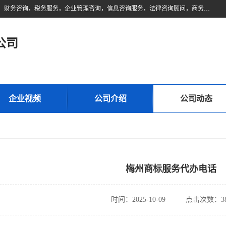
佛山市领云财务顾问有限公司注册地位于佛山市禅城区。经营范围包括：财务咨询，税务服务，企业管理咨询，信息咨询服务，法律咨询顾问，商务代理代办等服务；主要项目有：代理记账，旧账账务处理，疑难账务处理，建账审账；纳税申报，网上申请发票，企业税务分析、审查与评估；注册个体工商户，注册公司，公司注销；企业名称、地址、法人、股东、经营范围、营业期限等资料变更；商标注册、商标转让。财税审计、税务咨询、公司年审。
公司
企业视频
公司介绍
公司动态
梅州商标服务代办电话
时间：2025-10-09
点击次数：38