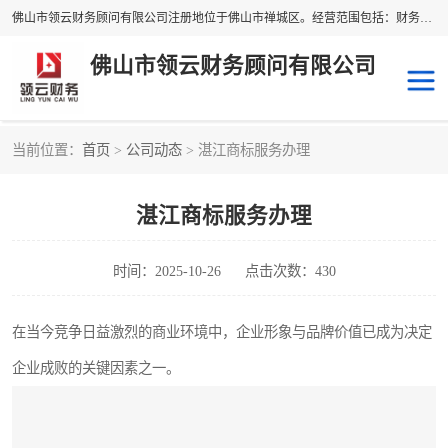
佛山市领云财务顾问有限公司注册地位于佛山市禅城区。经营范围包括：财务咨询，税务服务，企业管理咨询，信息咨询服务，法律咨询顾问，商务代理代办等服务；主要项目有：代理记账，旧账账务处理，疑难账务处理，建账审账；纳税申报，网上申请发票，企业税务分析、审查与评估；注册个体工商户，注册公司，公司注销；企业名称、地址、法人、股东、经营范围、营业期限等资料变更；商标注册、商标转让。财税审计、税务咨询、公司年审。
佛山市领云财务顾问有限公司
当前位置：
首页
>
公司动态
> 湛江商标服务办理
补贴申办
公司注册
湛江商标服务办理
代理记账
税务筹划
商标服务
进出口经营权
时间：2025-10-26
点击次数：430
在当今竞争日益激烈的商业环境中，企业形象与品牌价值已成为决定
企业成败的关键因素之一。