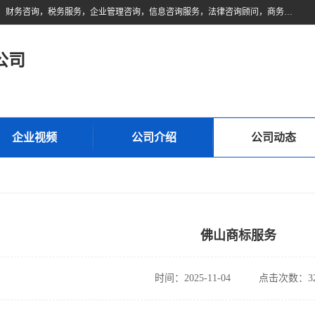
佛山市领云财务顾问有限公司注册地位于佛山市禅城区。经营范围包括：财务咨询，税务服务，企业管理咨询，信息咨询服务，法律咨询顾问，商务代理代办等服务；主要项目有：代理记账，旧账账务处理，疑难账务处理，建账审账；纳税申报，网上申请发票，企业税务分析、审查与评估；注册个体工商户，注册公司，公司注销；企业名称、地址、法人、股东、经营范围、营业期限等资料变更；商标注册、商标转让。财税审计、税务咨询、公司年审。
公司
企业视频
公司介绍
公司动态
佛山商标服务
时间：2025-11-04
点击次数：32