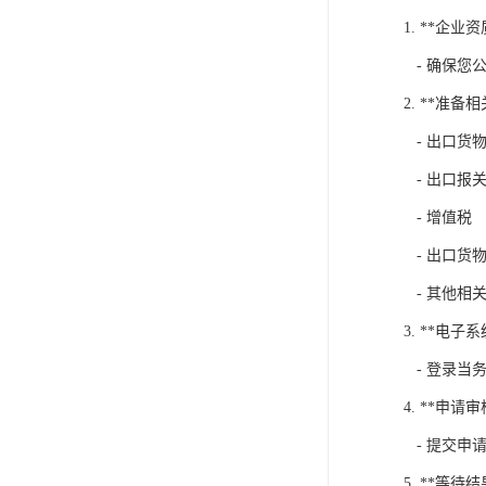
1. **企业
- 确保您
2. **准备
- 出口货
- 出口报
- 增值税
- 出口货
- 其他相
3. **电子
- 登录当
4. **申请审
- 提交申
5. **等待结