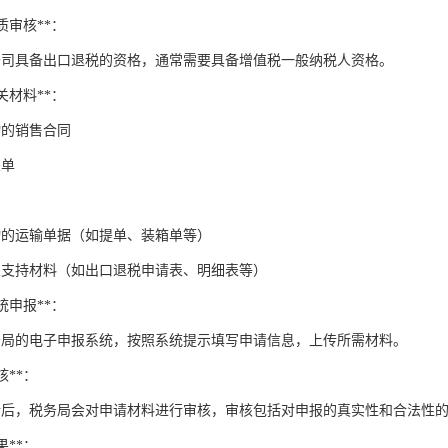
资质审核**：
公司具备出口退税的资格，通常需要具备增值税一般纳税人资格。
相关材料**：
物的销售合同
关单
物的运输单据（如提单、装箱单等）
关支持材料（如出口退税申请表、明细表等）
系统申报**：
务局的电子申报系统，按照系统提示填写申请信息，上传所需材料。
核**：
请后，税务局会对申请材料进行审核，审核包括对申报的真实性和合法性
果**：