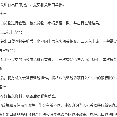
海关进行出口申报，并提交相关出口单据。
验**：
出口货物进行查验，核实货物与申报是否一致，并出具查验结果。
出口退税申请**：
海关出口货物报关单后，企业向主管税务机关提交出口退税申请，一般需
机关审核**：
关对企业提交的退税申请进行审核，主要核查是否符合退税条件，审核周
款**：
过后，税务机关会进行退税操作，将相应的退税款项打入企业*的银行账户
理**：
保存好相关资料，以备后续税务稽查。
地政策和具体操作流程可能会有所不同，建议咨询当务机关以获取新信息
指对出口商品所征收的增值税和消费税给予的退还政策。办理出口退税的