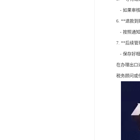
- 如果审
6. **退款到
- 按照通
7. **后续管
- 保存好
在办理出口
税务顾问或