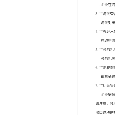
- 企业在
3. **海关查
- 海关对
4. **办理
- 在取得
5. **税务
- 税务机
6. **退税缴
- 审核通
7. **后续管
- 企业需
请注意，各
出口退税是