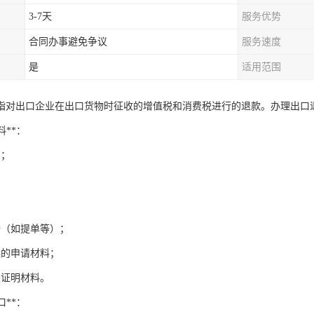
3-7天
服务优势
合同办事避免争议
服务速度
是
适用范围
指对出口企业在出口货物时征收的增值税和消费税进行的退款。办理出口
料**：
同；
；
据（如提单等）；
案的申请材料；
关证明材料。
口**：