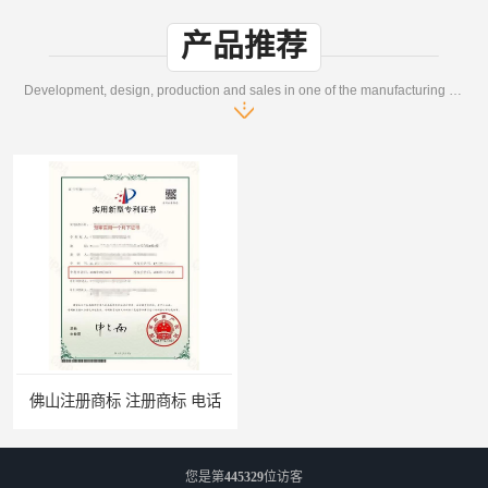
产品推荐
Development, design, production and sales in one of the manufacturing enterprises
您是第
445329
位访客