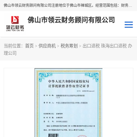
佛山市领云财务顾问有限公司注册地位于佛山市禅城区。经营范围包括：财务咨询，税务服务，企业管理咨询，信息咨询服务，法律咨询顾问，商务代理代办等服务；主要项目有：代理记账，旧账账务处理，疑难账务处理，建账审账；纳税申报，网上申请发票，企业税务分析、审查与评估；注册个体工商户，注册公司，公司注销；企业名称、地址、法人、股东、经营范围、营业期限等资料变更；商标注册、商标转让。财税审计、税务咨询、公司年审。
佛山市领云财务顾问有限公司
当前位置：
首页
>
供应商机
>
税务筹划
> 出口退税 珠海出口退税 办
补贴申办
公司注册
理公司
代理记账
税务筹划
商标服务
进出口经营权