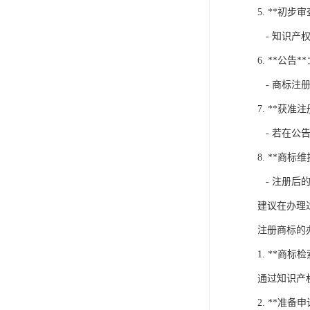
5. **初步审
- 知识产
6. **公告*
- 商标注
7. **获准注
- 若在公
8. **商标维
- 注册后
建议在办理
注册商标的
1. **
通过知识产
2. **准备