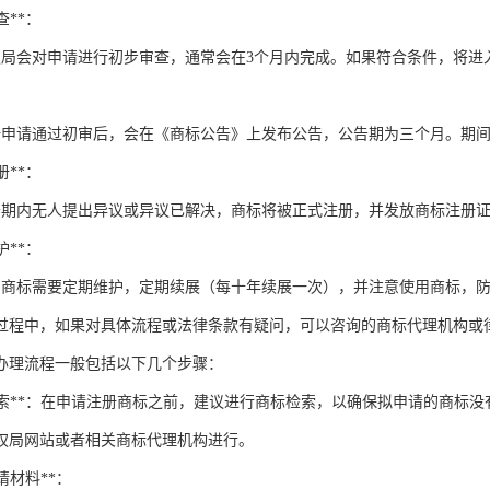
查**：
权局会对申请进行初步审查，通常会在3个月内完成。如果符合条件，将进
*：
册申请通过初审后，会在《商标公告》上发布公告，公告期为三个月。期
册**：
告期内无人提出异议或异议已解决，商标将被正式注册，并发放商标注册
护**：
的商标需要定期维护，定期续展（每十年续展一次），并注意使用商标，
过程中，如果对具体流程或法律条款有疑问，可以咨询的商标代理机构或
办理流程一般包括以下几个步骤：
商标检索**：在申请注册商标之前，建议进行商标检索，以确保拟申请的商
权局网站或者相关商标代理机构进行。
申请材料**：