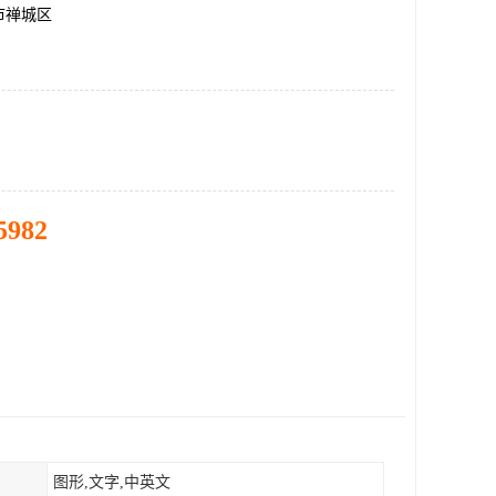
市禅城区
5982
图形,文字,中英文