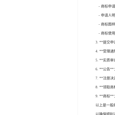
- 商标申
- 申请人
- 商标图
- 商标使
3. **
4. **
5. **
6. **
7. **
8. **领
9. **商
以上是一般
以确保顺利