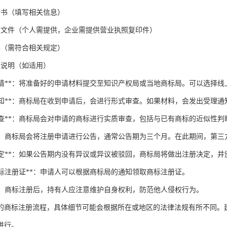
请书（填写相关信息）
明文件（个人需提供，企业需提供营业执照复印件）
样（需符合相关规定）
用说明（如适用）
提交申请**：将准备好的申请材料提交至知识产权局或当地商标局。可以选择
受理通知**：商标局在收到申请后，会进行形式审查。如果材料，会发出受理通
实质审查**：商标局会对申请的商标进行实质审查，包括与已有商标的近似性
公告**：商标局会将注册申请进行公告，通常公告期为三个月。在此期间，第
注册决定**：如果公告期内没有异议或异议被驳回，商标局将做出注册决定，
取商标注册证**：申请人可以根据商标局的通知领取商标注册证。
标**：商标注册后，持有人应注意维护自身权利，防范他人侵权行为。
的商标注册流程，具体细节可能会根据所在或地区的法律法规有所不同。
进行。