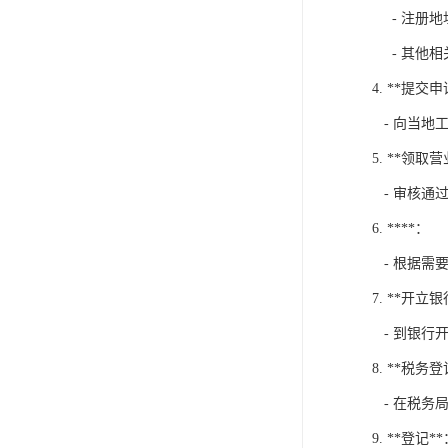
- 注册地
- 其他相
4. **提交申
- 向当地
5. **领取
- 审核通
6. ****：
- 根据需
7. **开立
- 到银行
8. **税务登
- 在税务
9. **登记*