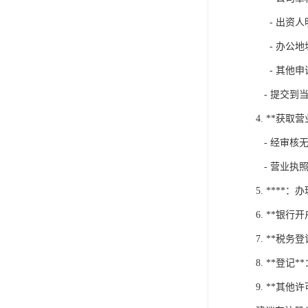
- 出资人
- 办公地
- 其他申
- 提交到
4. **获取
- 经审核
- 营业执
5. ***
6. **银
7. **税
8. **登
9. **其