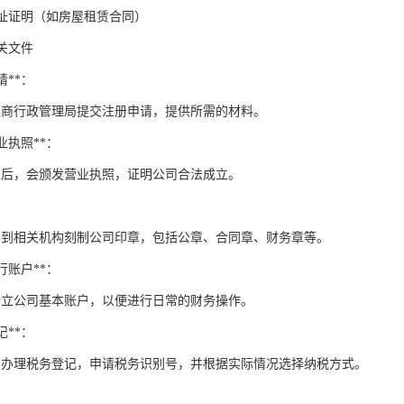
址证明（如房屋租赁合同）
关文件
请**：
工商行政管理局提交注册申请，提供所需的材料。
营业执照**：
过后，会颁发营业执照，证明公司合法成立。
要到相关机构刻制公司印章，包括公章、合同章、财务章等。
银行账户**：
开立公司基本账户，以便进行日常的财务操作。
记**：
局办理税务登记，申请税务识别号，并根据实际情况选择纳税方式。
*：