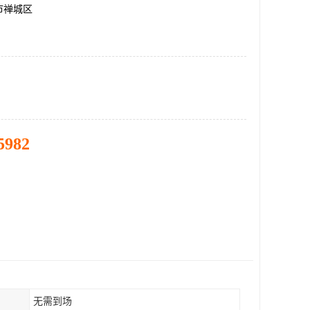
市禅城区
5982
无需到场