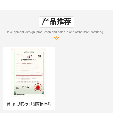
产品推荐
Development, design, production and sales in one of the manufacturing enterprises
商标 电话