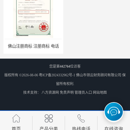
山注册商标 注册商标 电话
您是第
442764
位访客
版权所有 ©2026-08-06
粤ICP备2024332962号-1
佛山市领云财务顾问有限公司
保
留所有权利.
技术支持：
八方资源网
免责声明
管理员入口
网站地图
首页
产品分类
热线电话
在线咨询