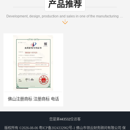
产品推荐
Development, design, production and sales in one of the manufacturing enterprises
商标 电话
您是第
443532
位访客
版权所有 ©2026-08-06
粤ICP备2024332962号-1
佛山市领云财务顾问有限公司
保