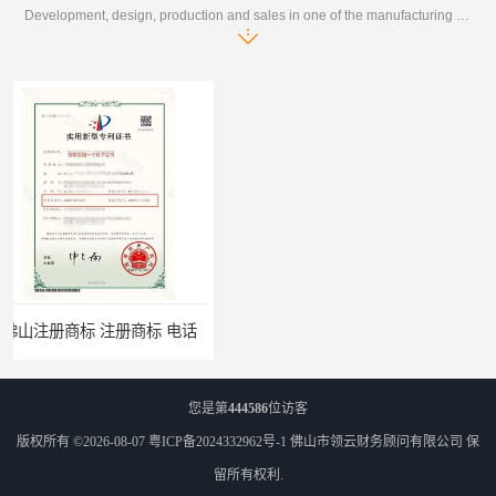
Development, design, production and sales in one of the manufacturing enterprises
标 电话
您是第
444586
位访客
版权所有 ©2026-08-07
粤ICP备2024332962号-1
佛山市领云财务顾问有限公司
保
留所有权利.