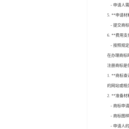
- 申请人
5. **申请材
- 提交商
6. **费用支
- 按照规
在办理商标
注册商标是
1. **
的网站或相
2. **准
- 商标申
- 商标图
- 申请人