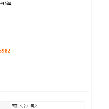
市禅城区
5982
图形,文字,中英文