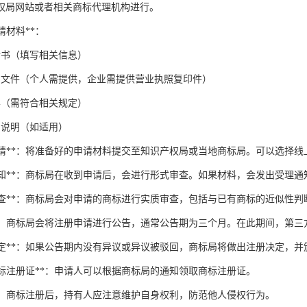
权局网站或者相关商标代理机构进行。
申请材料**：
请书（填写相关信息）
明文件（个人需提供，企业需提供营业执照复印件）
样（需符合相关规定）
用说明（如适用）
提交申请**：将准备好的申请材料提交至知识产权局或当地商标局。可以选择
受理通知**：商标局在收到申请后，会进行形式审查。如果材料，会发出受理通
实质审查**：商标局会对申请的商标进行实质审查，包括与已有商标的近似性
公告**：商标局会将注册申请进行公告，通常公告期为三个月。在此期间，第
注册决定**：如果公告期内没有异议或异议被驳回，商标局将做出注册决定，
取商标注册证**：申请人可以根据商标局的通知领取商标注册证。
标**：商标注册后，持有人应注意维护自身权利，防范他人侵权行为。