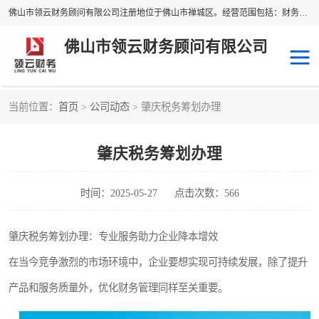
佛山市领云财务顾问有限公司注册地位于佛山市禅城区。经营范围包括：财务咨询，税务服务，企业管理咨询，信息咨询服务，法律咨询顾问，商务代理代办等服务；主要项目有：代理记账，旧账账务处理，疑难账务处理，建账审账；纳税申报，网上申请发票，企业税务分析、审查与评估；注册个体工商户，注册公司，公司注销；企业名称、地址、法人、股东、经营范围、营业期限等资料变更；商标注册、商标转让。财税审计、税务咨询、公司年审。
佛山市领云财务顾问有限公司
当前位置：
首页
>
公司动态
> 肇庆税务筹划办理
补贴申办
公司注册
肇庆税务筹划办理
代理记账
税务筹划
商标服务
进出口经营权
时间：2025-05-27
点击次数：566
肇庆税务筹划办理：专业服务助力企业降本增效
在当今竞争激烈的市场环境中，企业要想实现可持续发展，除了提升
产品和服务质量外，优化财务管理同样至关重要。